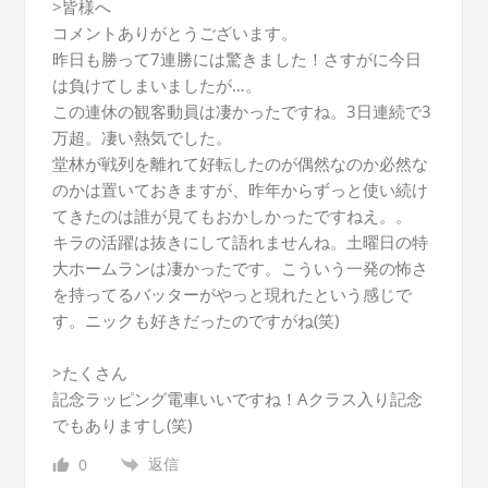
>皆様へ
コメントありがとうございます。
昨日も勝って7連勝には驚きました！さすがに今日
は負けてしまいましたが…。
この連休の観客動員は凄かったですね。3日連続で3
万超。凄い熱気でした。
堂林が戦列を離れて好転したのが偶然なのか必然な
のかは置いておきますが、昨年からずっと使い続け
てきたのは誰が見てもおかしかったですねえ。。
キラの活躍は抜きにして語れませんね。土曜日の特
大ホームランは凄かったです。こういう一発の怖さ
を持ってるバッターがやっと現れたという感じで
す。ニックも好きだったのですがね(笑)
>たくさん
記念ラッピング電車いいですね！Aクラス入り記念
でもありますし(笑)
返信
0