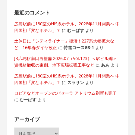
最近のコメント
広島駅前に180室のHIS系ホテル、2028年11月開業へ 中
四国初「変なホテル」？
に
むーばす
より
土休日に「シティライナー」復活！227系大幅拡大な
ど 16年春ダイヤ改正
に
特進コースG3-1
より
JR広島駅南口再整備 2026.07（Vol.123）＜駅ビル編＞
資機材撤収の東側、地下広場拡張工事など
に
ああ
より
広島駅前に180室のHIS系ホテル、2028年11月開業へ 中
四国初「変なホテル」？
に
スラサン
より
ロピアなどオープンのパセーラ アトリウム刷新も完了
に
むーばす
より
アーカイブ
ア