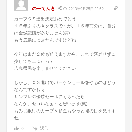
のーてんき
2013年9月25日 23:50
カープＣＳ進出決定おめでとう
１６年ぶりのＡクラスですが、１６年前のは、自分
は全然記憶がありません(笑)
もう広島には居たんですけどね
今年はまだ２位も狙えますから、これで満足せずに
少しでも上に行って
広島県民を楽しませてください
しかし、ＣＳ進出でバーゲンセールをやるのはどう
なんですかねぇ
サンフレの優勝セールにくらべたら
なんか、セコいなぁ～と思います(笑)
もみじ銀行のカープＶ預金もやっと陽の目を見ます
ね
返信
0