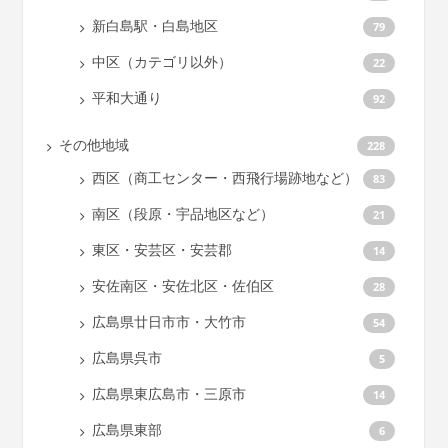
新白島駅・白島地区
79
中区（カテゴリ以外）
22
平和大通り
92
その他地域
228
西区（商工センター・西飛行場跡地など）
83
南区（段原・宇品地区など）
21
東区・安芸区・安芸郡
14
安佐南区・安佐北区・佐伯区
28
広島県廿日市市・大竹市
54
広島県呉市
5
広島県東広島市・三原市
14
広島県東部
6