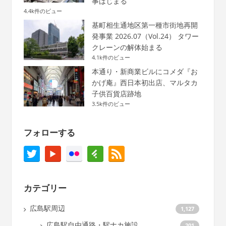
事はじまる
4.4k件のビュー
基町相生通地区第一種市街地再開
発事業 2026.07（Vol.24） タワー
クレーンの解体始まる
4.1k件のビュー
本通り・新商業ビルにコメダ『お
かげ庵』西日本初出店、マルタカ
子供百貨店跡地
3.5k件のビュー
フォローする
カテゴリー
広島駅周辺
1,127
広島駅自由通路・駅ナカ施設
201