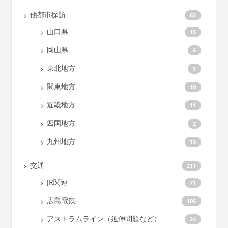
他都市探訪
62
山口県
15
岡山県
6
東北地方
5
関東地方
10
近畿地方
11
四国地方
2
九州地方
13
交通
211
JR関連
71
広島電鉄
105
アストラムライン（延伸問題など）
24