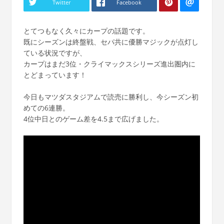
Twitter
Facebook
とてつもなく久々にカープの話題です。
既にシーズンは終盤戦、セパ共に優勝マジックが点灯し
ている状況ですが、
カープはまだ3位・クライマックスシリーズ進出圏内に
とどまっています！
今日もマツダスタジアムで読売に勝利し、今シーズン初
めての6連勝。
4位中日とのゲーム差を4.5まで広げました。