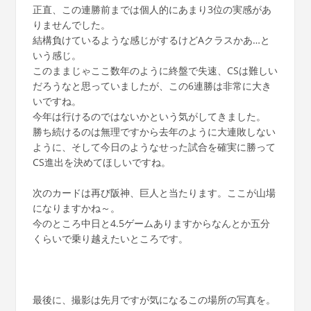
正直、この連勝前までは個人的にあまり3位の実感があ
りませんでした。
結構負けているような感じがするけどAクラスかあ…と
いう感じ。
このままじゃここ数年のように終盤で失速、CSは難しい
だろうなと思っていましたが、この6連勝は非常に大き
いですね。
今年は行けるのではないかという気がしてきました。
勝ち続けるのは無理ですから去年のように大連敗しない
ように、そして今日のようなせった試合を確実に勝って
CS進出を決めてほしいですね。
次のカードは再び阪神、巨人と当たります。ここが山場
になりますかね～。
今のところ中日と4.5ゲームありますからなんとか五分
くらいで乗り越えたいところです。
最後に、撮影は先月ですが気になるこの場所の写真を。