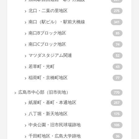
北口・二葉の里地区
275
南口（駅ビル）・駅前大橋線
341
南口Bブロック地区
85
南口Cブロック地区
74
マツダスタジアム関連
52
若草町・光町
43
稲荷町・京橋町地区
77
広島市中心部（旧市街地）
770
紙屋町・基町・本通地区
257
八丁堀・新天地地区
175
中央公園・旧市民球場跡地
105
千田町地区・広島大学跡地
36