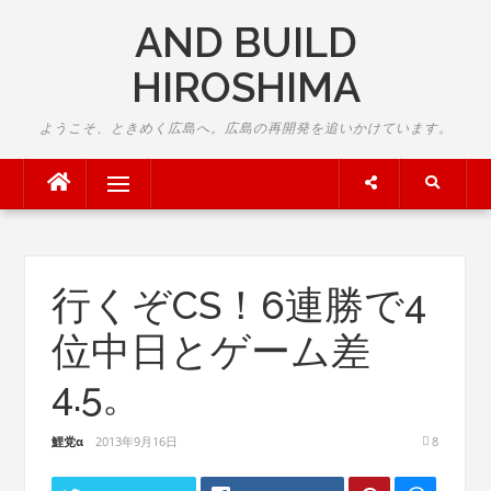
Skip
AND BUILD
to
content
HIROSHIMA
ようこそ、ときめく広島へ。広島の再開発を追いかけています。
Menu
行くぞCS！6連勝で4
位中日とゲーム差
4.5。
鯉党α
2013年9月16日
8