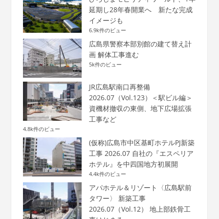
延期し28年春開業へ 新たな完成
イメージも
6.9k件のビュー
広島県警察本部別館の建て替え計
画 解体工事進む
5k件のビュー
JR広島駅南口再整備
2026.07（Vol.123）＜駅ビル編＞
資機材撤収の東側、地下広場拡張
工事など
4.8k件のビュー
(仮称)広島市中区基町ホテルPJ新築
工事 2026.07 自社の『エスペリア
ホテル』を中四国地方初展開
4.4k件のビュー
アパホテル＆リゾート〈広島駅前
タワー〉 新築工事
2026.07（Vol.12） 地上部鉄骨工