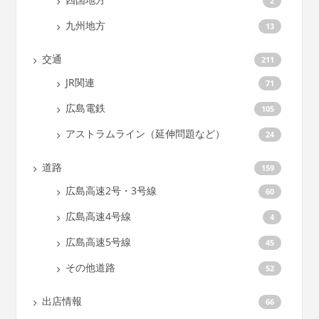
2
九州地方
13
交通
211
JR関連
71
広島電鉄
105
アストラムライン（延伸問題など）
24
道路
159
広島高速2号・3号線
60
広島高速4号線
4
広島高速5号線
45
その他道路
52
出店情報
66