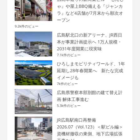
ゃ』や屋上BBQ備える『ジャンカ
ラ』など4店舗が7月末から順次オ
ープン
9.2k件のビュー
広島駅北口の新アリーナ、JR西日
本が事業計画提示へ 1万人規模・
2031年度開業に現実味
7.1k件のビュー
ひろしまモビリティワールド、1年
延期し28年春開業へ 新たな完成
イメージも
7k件のビュー
広島県警察本部別館の建て替え計
画 解体工事進む
5.3k件のビュー
JR広島駅南口再整備
2026.07（Vol.123）＜駅ビル編＞
資機材撤収の東側、地下広場拡張