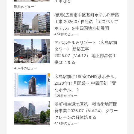
工事など
5k件のビュー
(仮称)広島市中区基町ホテルPJ新築
工事 2026.07 自社の『エスペリア
ホテル』を中四国地方初展開
4.5k件のビュー
アパホテル＆リゾート〈広島駅前
タワー〉 新築工事
2026.07（Vol.12） 地上部鉄骨工
事はじまる
4.5k件のビュー
広島駅前に180室のHIS系ホテル、
2028年11月開業へ 中四国初「変
なホテル」？
4.2k件のビュー
基町相生通地区第一種市街地再開
発事業 2026.07（Vol.24） タワー
クレーンの解体始まる
4.1k件のビュー