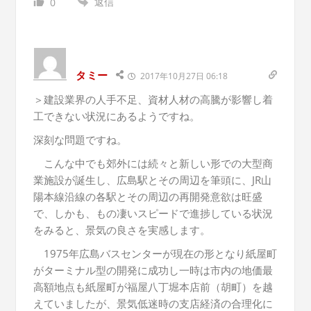
返信
0
タミー
2017年10月27日 06:18
＞建設業界の人手不足、資材人材の高騰が影響し着
工できない状況にあるようですね。
深刻な問題ですね。
こんな中でも郊外には続々と新しい形での大型商
業施設が誕生し、広島駅とその周辺を筆頭に、JR山
陽本線沿線の各駅とその周辺の再開発意欲は旺盛
で、しかも、もの凄いスピードで進捗している状況
をみると、景気の良さを実感します。
1975年広島バスセンターが現在の形となり紙屋町
がターミナル型の開発に成功し一時は市内の地価最
高額地点も紙屋町が福屋八丁堀本店前（胡町）を越
えていましたが、景気低迷時の支店経済の合理化に