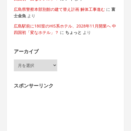
広島県警察本部別館の建て替え計画 解体工事進む
に
富
士金魚
より
広島駅前に180室のHIS系ホテル、2028年11月開業へ 中
四国初「変なホテル」？
に
ちょっと
より
アーカイブ
ア
ー
カ
イ
スポンサーリンク
ブ