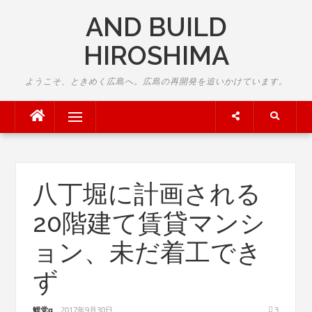
Skip
AND BUILD
to
content
HIROSHIMA
ようこそ、ときめく広島へ。広島の再開発を追いかけています。
Menu
八丁堀に計画される
20階建て賃貸マンシ
ョン、未だ着工でき
ず
鯉党α
2017年9月30日
3