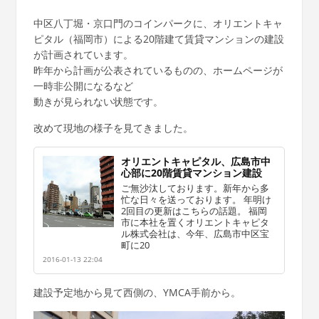
中区八丁堀・京口門のコインパークに、オリエントキャ
ピタル（福岡市）による20階建て賃貸マンションの建設
が計画されています。
昨年から計画が公表されているものの、ホームページが
一時非公開になるなど
動きが見られない状態です。
改めて現地の様子を見てきました。
オリエントキャピタル、広島市中
心部に20階賃貸マンション建設
ご無沙汰しております。新年から多
忙な日々を送っております。 年明け
2回目の更新はこちらの話題。 福岡
市に本社を置くオリエントキャピタ
ル株式会社は、今年、広島市中区宝
町に20
2016-01-13 22:04
建設予定地から見て西側の、YMCA手前から。