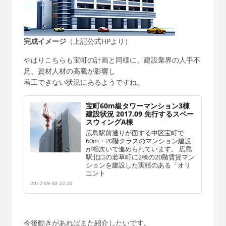
完成イメージ
（上記公式HPより）
やはりこちらも宝町の計画と同様に、建設業界の人手不
足、資材人材の高騰が影響し
着工できない状況にあるようですね。
宝町60m級タワーマンション3棟
建設状況 2017.09 先行するスペー
スウィングA棟
広島駅前通りが面する中区宝町で
60m・20階クラスのマンション建設
が相次いで進められています。 広島
駅北口の若草町に2棟の20階賃貸マン
ションを建設した実績のある「オリ
エント
2017-09-30 22:20
今後動きがあればまた紹介したいです。