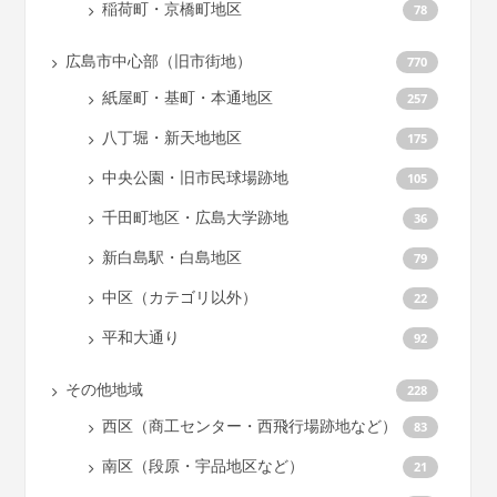
稲荷町・京橋町地区
78
広島市中心部（旧市街地）
770
紙屋町・基町・本通地区
257
八丁堀・新天地地区
175
中央公園・旧市民球場跡地
105
千田町地区・広島大学跡地
36
新白島駅・白島地区
79
中区（カテゴリ以外）
22
平和大通り
92
その他地域
228
西区（商工センター・西飛行場跡地など）
83
南区（段原・宇品地区など）
21