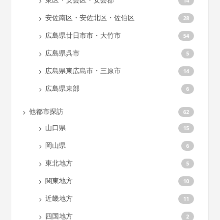
14
安佐南区・安佐北区・佐伯区
28
広島県廿日市市・大竹市
54
広島県呉市
5
広島県東広島市・三原市
14
広島県東部
6
他都市探訪
62
山口県
15
岡山県
6
東北地方
5
関東地方
10
近畿地方
11
四国地方
2