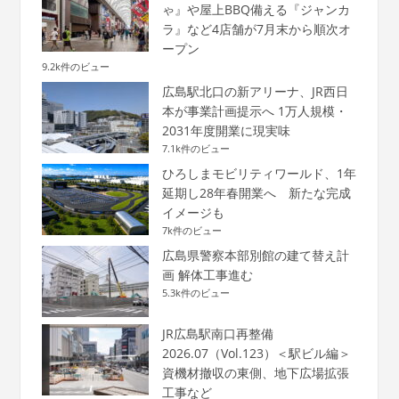
ゃ』や屋上BBQ備える『ジャンカ
ラ』など4店舗が7月末から順次オ
ープン
9.2k件のビュー
広島駅北口の新アリーナ、JR西日
本が事業計画提示へ 1万人規模・
2031年度開業に現実味
7.1k件のビュー
ひろしまモビリティワールド、1年
延期し28年春開業へ 新たな完成
イメージも
7k件のビュー
広島県警察本部別館の建て替え計
画 解体工事進む
5.3k件のビュー
JR広島駅南口再整備
2026.07（Vol.123）＜駅ビル編＞
資機材撤収の東側、地下広場拡張
工事など