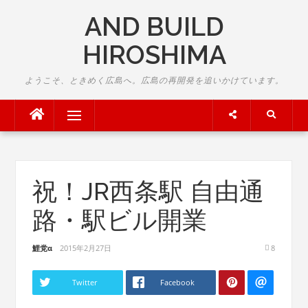
Skip
AND BUILD
to
content
HIROSHIMA
ようこそ、ときめく広島へ。広島の再開発を追いかけています。
Menu
祝！JR西条駅 自由通
路・駅ビル開業
鯉党α
2015年2月27日
8
Twitter
Facebook