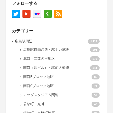
フォローする
カテゴリー
広島駅周辺
1,128
広島駅自由通路・駅ナカ施設
201
北口・二葉の里地区
275
南口（駅ビル）・駅前大橋線
341
南口Bブロック地区
85
南口Cブロック地区
74
マツダスタジアム関連
52
若草町・光町
43
稲荷町・京橋町地区