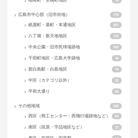
78
広島市中心部（旧市街地）
770
紙屋町・基町・本通地区
257
八丁堀・新天地地区
175
中央公園・旧市民球場跡地
105
千田町地区・広島大学跡地
36
新白島駅・白島地区
79
中区（カテゴリ以外）
22
平和大通り
92
その他地域
228
西区（商工センター・西飛行場跡地など）
83
南区（段原・宇品地区など）
21
東区・安芸区・安芸郡