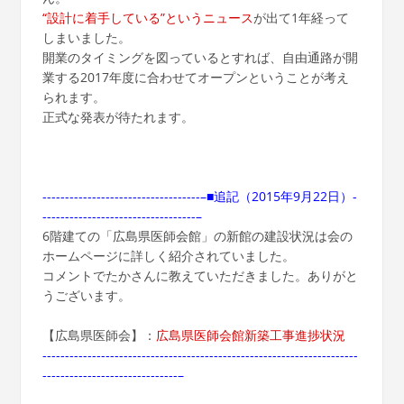
“設計に着手している”というニュース
が出て1年経って
しまいました。
開業のタイミングを図っているとすれば、自由通路が開
業する2017年度に合わせてオープンということが考え
られます。
正式な発表が待たれます。
-----------------------------------–■追記（2015年9月22日）-
----------------------------------–
6階建ての「広島県医師会館」の新館の建設状況は会の
ホームページに詳しく紹介されていました。
コメントでたかさんに教えていただきました。ありがと
うございます。
【広島県医師会】：
広島県医師会館新築工事進捗状況
----------------------------------------------------------------------
------------------------------–