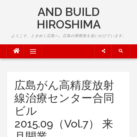
Skip
AND BUILD
to
content
HIROSHIMA
ようこそ、ときめく広島へ。広島の再開発を追いかけています。
Menu
広島がん高精度放射
線治療センター合同
ビル
2015.09（Vol.7） 来
月開業