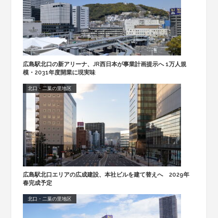
広島駅北口の新アリーナ、JR西日本が事業計画提示へ 1万人規
模・2031年度開業に現実味
北口・二葉の里地区
広島駅北口エリアの広成建設、本社ビルを建て替えへ 2029年
春完成予定
北口・二葉の里地区