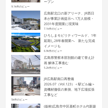
ープン
9.1k件のビュー
広島駅北口の新アリーナ、JR西日
本が事業計画提示へ 1万人規模・
2031年度開業に現実味
7.1k件のビュー
ひろしまモビリティワールド、1年
延期し28年春開業へ 新たな完成
イメージも
6.9k件のビュー
広島県警察本部別館の建て替え計
画 解体工事進む
5.2k件のビュー
JR広島駅南口再整備
2026.07（Vol.123）＜駅ビル編＞
資機材撤収の東側、地下広場拡張
工事など
5k件のビュー
(仮称)広島市中区基町ホテルPJ新築