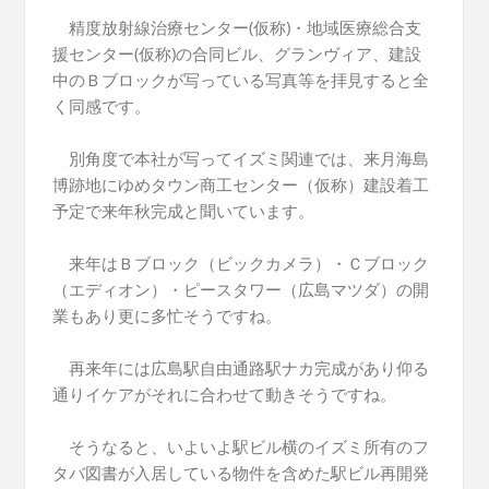
精度放射線治療センター(仮称)・地域医療総合支
援センター(仮称)の合同ビル、グランヴィア、建設
中のＢブロックが写っている写真等を拝見すると全
く同感です。
別角度で本社が写ってイズミ関連では、来月海島
博跡地にゆめタウン商工センター（仮称）建設着工
予定で来年秋完成と聞いています。
来年はＢブロック（ビックカメラ）・Ｃブロック
（エディオン）・ピースタワー（広島マツダ）の開
業もあり更に多忙そうですね。
再来年には広島駅自由通路駅ナカ完成があり仰る
通りイケアがそれに合わせて動きそうですね。
そうなると、いよいよ駅ビル横のイズミ所有のフ
タバ図書が入居している物件を含めた駅ビル再開発