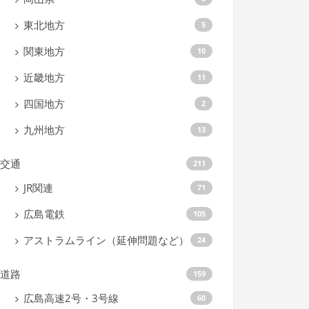
東北地方
5
関東地方
10
近畿地方
11
四国地方
2
九州地方
13
交通
211
JR関連
71
広島電鉄
105
アストラムライン（延伸問題など）
24
道路
159
広島高速2号・3号線
60