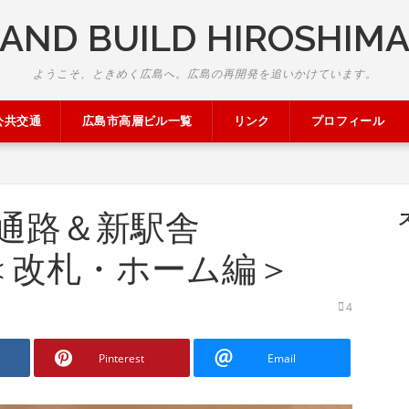
AND BUILD HIROSHIM
ようこそ、ときめく広島へ。広島の再開発を追いかけています。
公共交通
広島市高層ビル一覧
リンク
プロフィール
通路＆新駅舎
.4）＜改札・ホーム編＞
4
Pinterest
Email