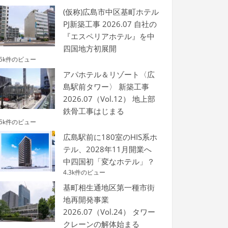
(仮称)広島市中区基町ホテル
PJ新築工事 2026.07 自社の
『エスペリアホテル』を中
四国地方初展開
.5k件のビュー
アパホテル＆リゾート〈広
島駅前タワー〉 新築工事
2026.07（Vol.12） 地上部
鉄骨工事はじまる
.5k件のビュー
広島駅前に180室のHIS系ホ
テル、2028年11月開業へ
中四国初「変なホテル」？
4.3k件のビュー
基町相生通地区第一種市街
地再開発事業
2026.07（Vol.24） タワー
クレーンの解体始まる