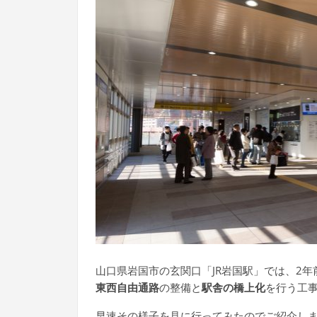
山口県岩国市の玄関口「JR岩国駅」では、2
東西自由通路
の整備と
駅舎の橋上化
を行う工
早速その様子を見に行ってみたのでご紹介し