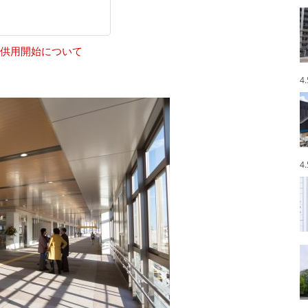
供用開始について
4
4