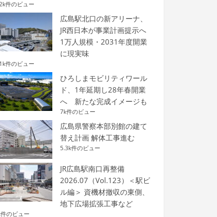
.2k件のビュー
広島駅北口の新アリーナ、
JR西日本が事業計画提示へ
1万人規模・2031年度開業
に現実味
.1k件のビュー
ひろしまモビリティワール
ド、1年延期し28年春開業
へ 新たな完成イメージも
7k件のビュー
広島県警察本部別館の建て
替え計画 解体工事進む
5.3k件のビュー
JR広島駅南口再整備
2026.07（Vol.123）＜駅ビ
ル編＞ 資機材撤収の東側、
地下広場拡張工事など
k件のビュー