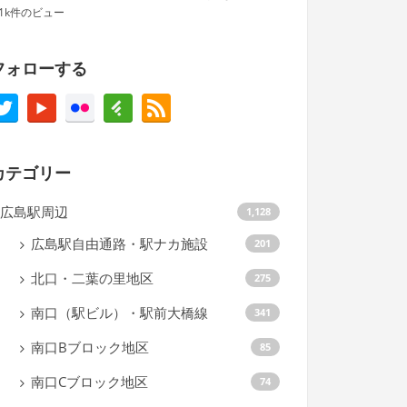
.1k件のビュー
フォローする
カテゴリー
広島駅周辺
1,128
広島駅自由通路・駅ナカ施設
201
北口・二葉の里地区
275
南口（駅ビル）・駅前大橋線
341
南口Bブロック地区
85
南口Cブロック地区
74