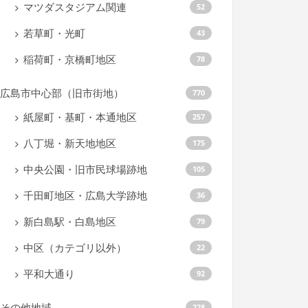
マツダスタジアム関連
52
若草町・光町
43
稲荷町・京橋町地区
78
広島市中心部（旧市街地）
770
紙屋町・基町・本通地区
257
八丁堀・新天地地区
175
中央公園・旧市民球場跡地
105
千田町地区・広島大学跡地
36
新白島駅・白島地区
79
中区（カテゴリ以外）
22
平和大通り
92
その他地域
228