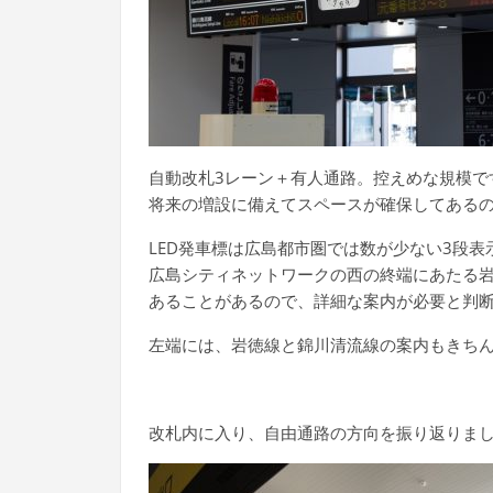
自動改札3レーン＋有人通路。控えめな規模で
将来の増設に備えてスペースが確保してある
LED発車標は広島都市圏では数が少ない3段表
広島シティネットワークの西の終端にあたる
あることがあるので、詳細な案内が必要と判
左端には、岩徳線と錦川清流線の案内もきち
改札内に入り、自由通路の方向を振り返りま