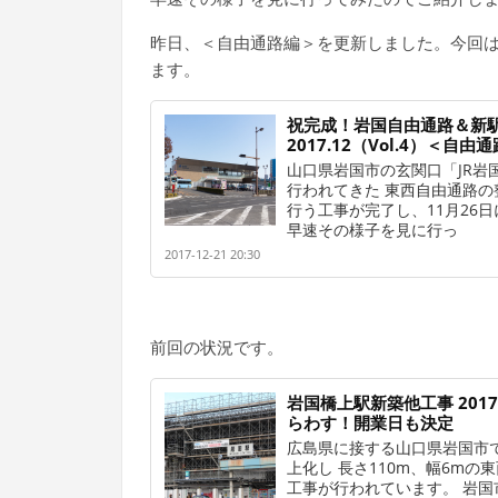
昨日、＜自由通路編＞を更新しました。今回
ます。
祝完成！岩国自由通路＆新
2017.12（Vol.4）＜自由
山口県岩国市の玄関口「JR岩
行われてきた 東西自由通路の
行う工事が完了し、11月26
早速その様子を見に行っ
2017-12-21 20:30
前回の状況です。
岩国橋上駅新築他工事 2017.
らわす！開業日も決定
広島県に接する山口県岩国市で
上化し 長さ110m、幅6mの
工事が行われています。 岩国市