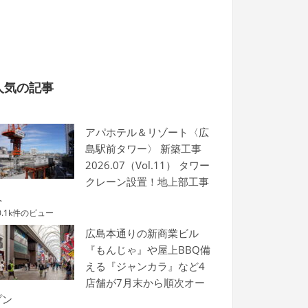
人気の記事
アパホテル＆リゾート〈広
島駅前タワー〉 新築工事
2026.07（Vol.11） タワー
クレーン設置！地上部工事
へ
0.1k件のビュー
広島本通りの新商業ビル
『もんじゃ』や屋上BBQ備
える『ジャンカラ』など4
店舗が7月末から順次オー
プン