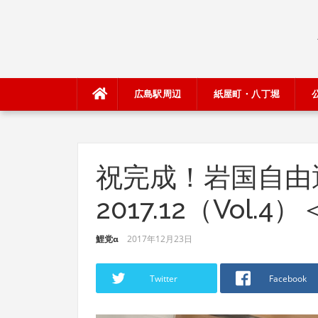
Skip
to
content
広島駅周辺
紙屋町・八丁堀
祝完成！岩国自由
2017.12（Vol
鯉党α
2017年12月23日
Twitter
Facebook