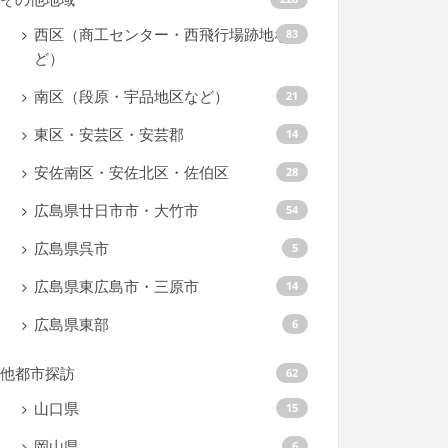
西区（商工センター・西飛行場跡地な
83
ど）
南区（段原・宇品地区など）
21
東区・安芸区・安芸郡
14
安佐南区・安佐北区・佐伯区
28
広島県廿日市市・大竹市
54
広島県呉市
5
広島県東広島市・三原市
14
広島県東部
6
他都市探訪
62
山口県
15
岡山県
6