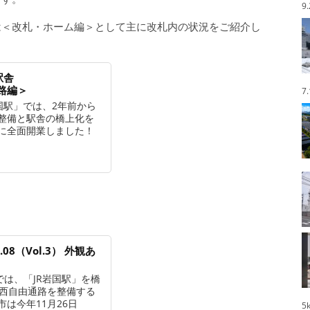
9
は＜改札・ホーム編＞として主に改札内の状況をご紹介し
駅舎
通路編＞
7
国駅」では、2年前から
整備と駅舎の橋上化を
日に全面開業しました！
08（Vol.3） 外観あ
は、「JR岩国駅」を橋
東西自由通路を整備する
は今年11月26日
5