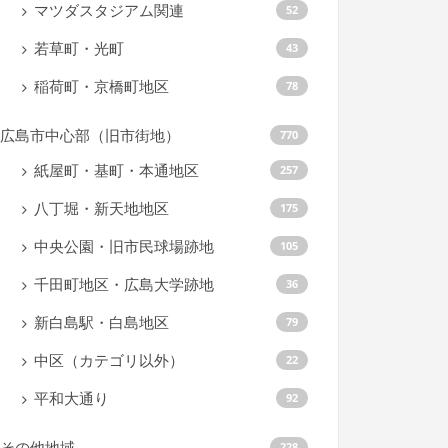
マツダスタジアム関連
52
若草町・光町
43
稲荷町・京橋町地区
78
広島市中心部（旧市街地）
770
紙屋町・基町・本通地区
257
八丁堀・新天地地区
175
中央公園・旧市民球場跡地
105
千田町地区・広島大学跡地
36
新白島駅・白島地区
79
中区（カテゴリ以外）
22
平和大通り
92
その他地域
228