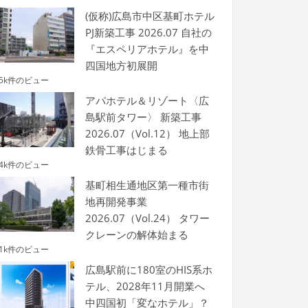
(仮称)広島市中区基町ホテル
PJ新築工事 2026.07 自社の
『エスペリアホテル』を中
四国地方初展開
.5k件のビュー
アパホテル＆リゾート〈広
島駅前タワー〉 新築工事
2026.07（Vol.12） 地上部
鉄骨工事はじまる
.4k件のビュー
基町相生通地区第一種市街
地再開発事業
2026.07（Vol.24） タワー
クレーンの解体始まる
.1k件のビュー
広島駅前に180室のHIS系ホ
テル、2028年11月開業へ
中四国初「変なホテル」？