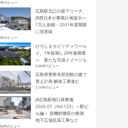
k件のビュー
広島駅北口の新アリーナ、
JR西日本が事業計画提示へ
1万人規模・2031年度開業
に現実味
k件のビュー
ひろしまモビリティワール
ド、1年延期し28年春開業
へ 新たな完成イメージも
6.9k件のビュー
広島県警察本部別館の建て
替え計画 解体工事進む
5.1k件のビュー
JR広島駅南口再整備
2026.07（Vol.123）＜駅ビ
ル編＞ 資機材撤収の東側、
地下広場拡張工事など
.9k件のビュー