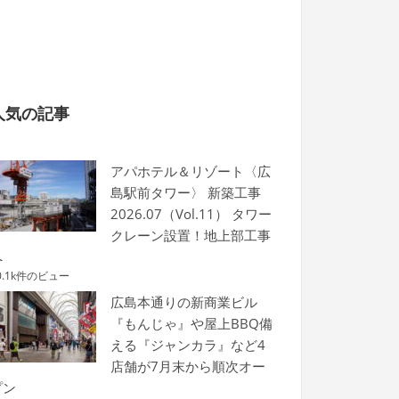
人気の記事
アパホテル＆リゾート〈広
島駅前タワー〉 新築工事
2026.07（Vol.11） タワー
クレーン設置！地上部工事
へ
0.1k件のビュー
広島本通りの新商業ビル
『もんじゃ』や屋上BBQ備
える『ジャンカラ』など4
店舗が7月末から順次オー
プン