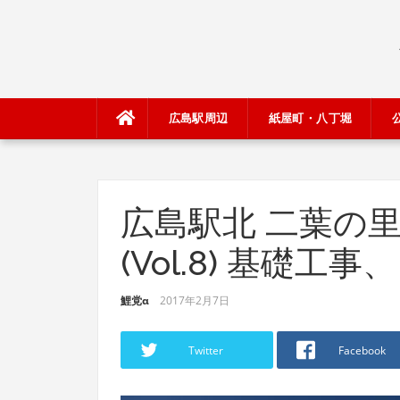
Skip
to
content
広島駅周辺
紙屋町・八丁堀
広島駅北 二葉の里5
(Vol.8) 基礎工
鯉党α
2017年2月7日
Twitter
Facebook