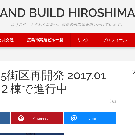
AND BUILD HIROSHIM
ようこそ、ときめく広島へ。広島の再開発を追いかけています。
公共交通
広島市高層ビル一覧
リンク
プロフィール
街区再開発 2017.01
事、２棟で進行中
63
Pinterest
Email