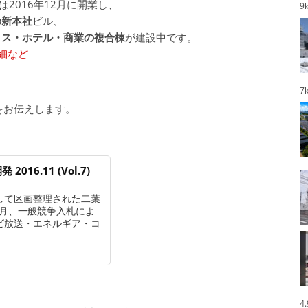
は2016年12月に開業し、
9
の新本社
ビル、
ィス・ホテル・商業の複合棟
が建設中です。
細など
7
をお伝えします。
16.11 (Vol.7)
して区画整理された二葉
年5月、一般競争入札によ
ビ放送・エネルギア・コ
4