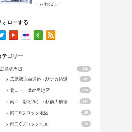
3.7k件のビュー
フォローする
カテゴリー
広島駅周辺
1,128
広島駅自由通路・駅ナカ施設
201
北口・二葉の里地区
275
南口（駅ビル）・駅前大橋線
341
南口Bブロック地区
85
南口Cブロック地区
74