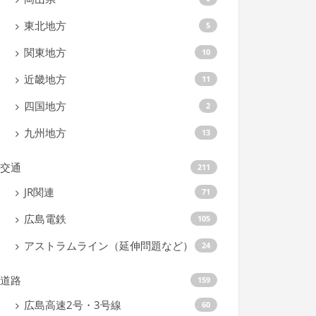
東北地方
5
関東地方
10
近畿地方
11
四国地方
2
九州地方
13
交通
211
JR関連
71
広島電鉄
105
アストラムライン（延伸問題など）
24
道路
159
広島高速2号・3号線
60