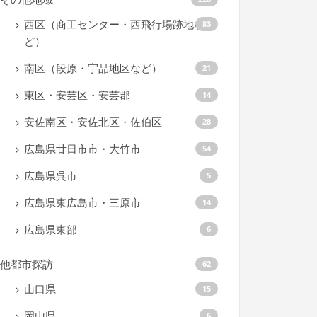
西区（商工センター・西飛行場跡地な
83
ど）
南区（段原・宇品地区など）
21
東区・安芸区・安芸郡
14
安佐南区・安佐北区・佐伯区
28
広島県廿日市市・大竹市
54
広島県呉市
5
広島県東広島市・三原市
14
広島県東部
6
他都市探訪
62
山口県
15
岡山県
6