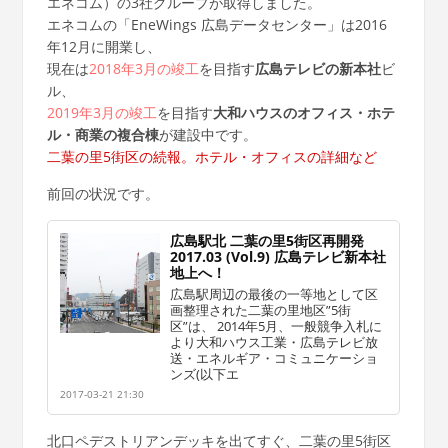
エネコム）の3社グループが取得しました。
エネコムの「EneWings 広島データセンター」は2016
年12月に開業し、
現在は
2018年3月の竣工
を目指す
広島テレビの新本社
ビ
ル、
2019年3月の竣工
を目指す
大和ハウスのオフィス・ホテ
ル・商業の複合棟
が建設中です。
二葉の里5街区の続報。ホテル・オフィスの詳細など
前回の状況です。
広島駅北 二葉の里5街区再開発
2017.03 (Vol.9) 広島テレビ新本社
地上へ！
広島駅周辺の最後の一等地として区
画整理された二葉の里地区”5街
区”は、 2014年5月、一般競争入札に
より大和ハウス工業・広島テレビ放
送・エネルギア・コミュニケーショ
ンズ(以下エ
2017-03-21 21:30
北口ペデストリアンデッキを出てすぐ、二葉の里5街区