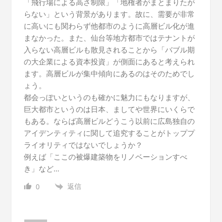
「飛行場による高さ制限」「地権者がまとまりたが
らない」という背景があります。故に、需要が非常
に高いにも関わらず他都市のように高層ビル化が進
まなかった。また、仙台等地方都市ではテナントが
入らない高層ビルも散見されることから「バブル期
の大企業による資本投資」が側面にあると考えられ
ます。高層ビルが集中傾向にあるのはそのためでし
ょう。
都会っぽいというのも確かに魅力にもなりますが、
巨大都市というのは日本、ましてや世界にいくらで
もある。ならば高層ビルどうこう以前に広島独自の
アイデンティティに関して追究することがトッププ
ライオリティではないでしょうか？
例えば「ここの被爆建築物をリノベーションすべ
き」など…
返信
0