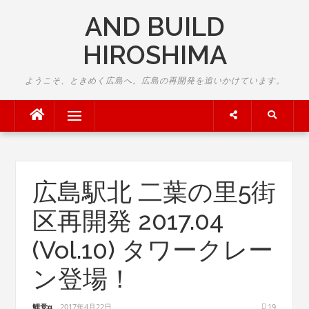
Skip
AND BUILD
to
content
HIROSHIMA
ようこそ、ときめく広島へ。広島の再開発を追いかけています。
Menu
広島駅北 二葉の里5街
区再開発 2017.04
(Vol.10) タワークレー
ン登場！
鯉党α
2017年4月22日
19