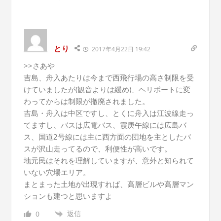
とり
2017年4月22日 19:42
>>さあや
吉島、舟入あたりは今まで西飛行場の高さ制限を受
けていましたが(観音よりは緩め)、ヘリポートに変
わってからは制限が撤廃されました。
吉島・舟入は中区ですし、とくに舟入は江波線走っ
てますし、バスは広電バス、霞庚午線には広島バ
ス、国道2号線には主に西方面の団地を主としたバ
スが沢山走ってるので、利便性が高いです。
地元民はそれを理解していますが、意外と知られて
いない穴場エリア。
まとまった土地が出現すれば、高層ビルや高層マン
ションも建つと思いますよ
返信
0