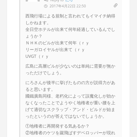
2017年4月22日 22:50
西飛行場による規制と言われてもイマイチ納得
しかねます。
全日空ホテルが出来て何年経過しているんでし
ょうか？
ＮＨＫのビルが出来て何年（ｒｙ
リーガロイヤルが出来て（ｒｙ
UVGT（ｒｙ
広島に高層ビルが少ないのは単純に需要が無か
っただけでしょう。
にろさんが後半に挙げたものの方が説得力があ
ると思います。
國鐵廣島同様、老朽化によって誤魔化しが効か
なくなったことでようやく地権者が重い腰を上
げて適切なスクラップ・アンド・ビルドが始ま
ったというのが答えではないでしょうか。
①地権者に再開発する気あるか？
②地権者のケツを蹴飛ばすデベロッパーが現れ