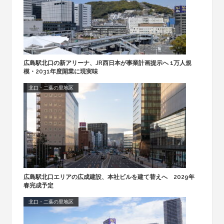
広島駅北口の新アリーナ、JR西日本が事業計画提示へ 1万人規
模・2031年度開業に現実味
北口・二葉の里地区
広島駅北口エリアの広成建設、本社ビルを建て替えへ 2029年
春完成予定
北口・二葉の里地区