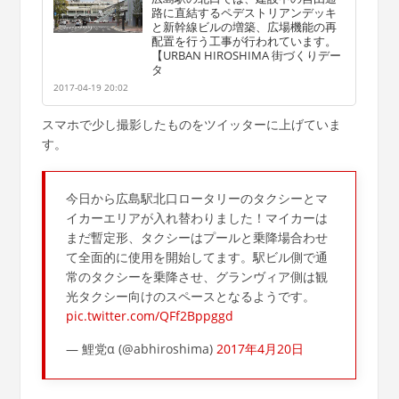
路に直結するペデストリアンデッキ
と新幹線ビルの増築、広場機能の再
配置を行う工事が行われています。
【URBAN HIROSHIMA 街づくりデー
タ
2017-04-19 20:02
スマホで少し撮影したものをツイッターに上げていま
す。
今日から広島駅北口ロータリーのタクシーとマ
イカーエリアが入れ替わりました！マイカーは
まだ暫定形、タクシーはプールと乗降場合わせ
て全面的に使用を開始してます。駅ビル側で通
常のタクシーを乗降させ、グランヴィア側は観
光タクシー向けのスペースとなるようです。
pic.twitter.com/QFf2Bppggd
— 鯉党α (@abhiroshima)
2017年4月20日