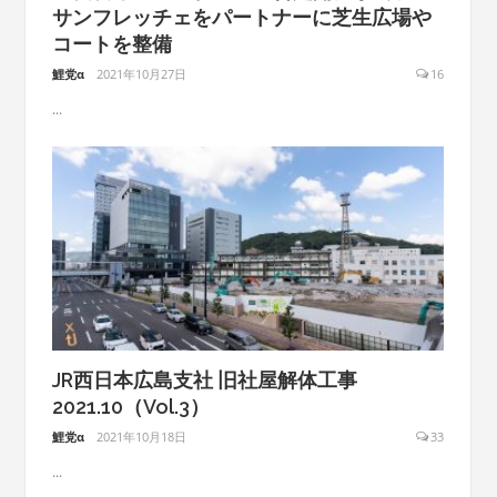
サンフレッチェをパートナーに芝生広場や
コートを整備
鯉党α
2021年10月27日
16
...
JR西日本広島支社 旧社屋解体工事
2021.10（Vol.3）
鯉党α
2021年10月18日
33
...