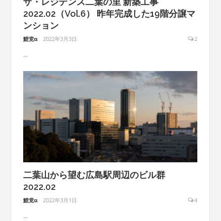
ザ・レジデンス二葉の里 新築工事
2022.02（Vol.6） 昨年完成した19階分譲マ
ンション
鯉党α
2022年3月3日
2
...
二葉山から望む広島駅周辺のビル群
2022.02
鯉党α
2022年3月1日
4
...