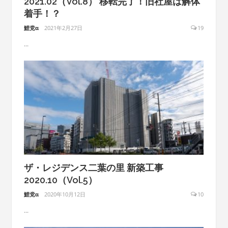
2021.02（Vol.8） 移転完了！旧社屋は解体
着手！？
鯉党α
2021年2月27日
19
...
ザ・レジデンス二葉の里 新築工事
2020.10（Vol.5）
鯉党α
2020年10月12日
10
...