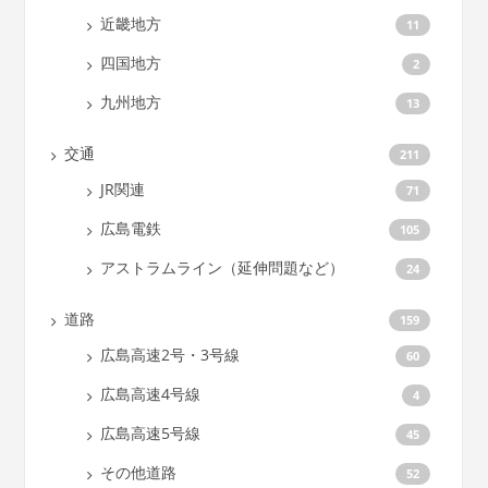
近畿地方
11
四国地方
2
九州地方
13
交通
211
JR関連
71
広島電鉄
105
アストラムライン（延伸問題など）
24
道路
159
広島高速2号・3号線
60
広島高速4号線
4
広島高速5号線
45
その他道路
52