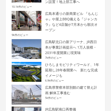
ン設置！地上部工事へ
10.1k件のビュー
広島本通りの新商業ビル 『もんじ
ゃ』や屋上BBQ備える『ジャンカ
ラ』など4店舗が7月末から順次オ
ープン
9k件のビュー
広島駅北口の新アリーナ、JR西日
本が事業計画提示へ 1万人規模・
2031年度開業に現実味
7k件のビュー
ひろしまモビリティワールド、1年
延期し28年春開業へ 新たな完成
イメージも
6.9k件のビュー
広島県警察本部別館の建て替え計
画 解体工事進む
5k件のビュー
JR広島駅南口再整備