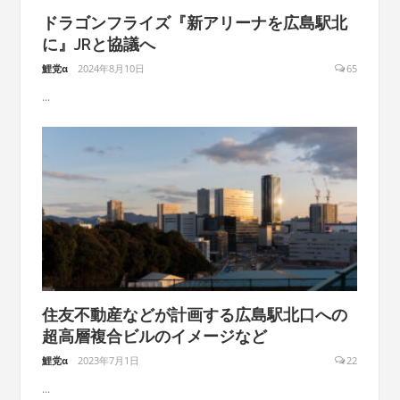
ドラゴンフライズ『新アリーナを広島駅北
に』JRと協議へ
鯉党α
2024年8月10日
65
...
住友不動産などが計画する広島駅北口への
超高層複合ビルのイメージなど
鯉党α
2023年7月1日
22
...