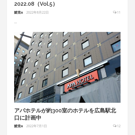
2022.08（Vol.5）
鯉党α
2022年8月22日
11
...
アパホテルが約300室のホテルを広島駅北
口に計画中
鯉党α
2022年7月1日
12