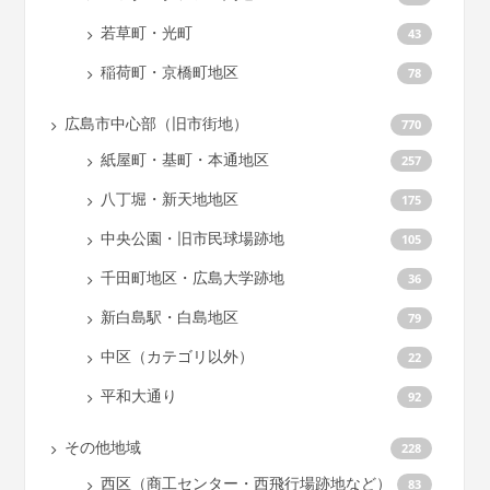
若草町・光町
43
稲荷町・京橋町地区
78
広島市中心部（旧市街地）
770
紙屋町・基町・本通地区
257
八丁堀・新天地地区
175
中央公園・旧市民球場跡地
105
千田町地区・広島大学跡地
36
新白島駅・白島地区
79
中区（カテゴリ以外）
22
平和大通り
92
その他地域
228
西区（商工センター・西飛行場跡地など）
83