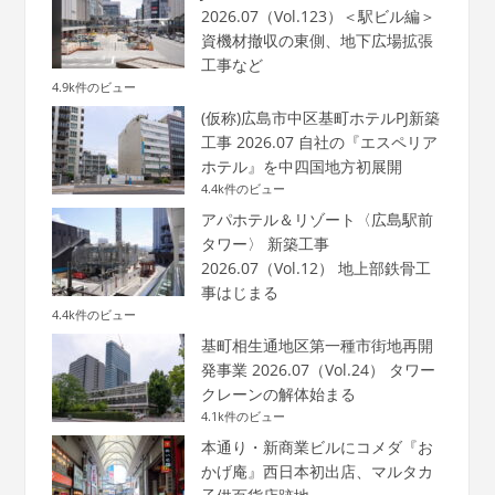
2026.07（Vol.123）＜駅ビル編＞
資機材撤収の東側、地下広場拡張
工事など
4.9k件のビュー
(仮称)広島市中区基町ホテルPJ新築
工事 2026.07 自社の『エスペリア
ホテル』を中四国地方初展開
4.4k件のビュー
アパホテル＆リゾート〈広島駅前
タワー〉 新築工事
2026.07（Vol.12） 地上部鉄骨工
事はじまる
4.4k件のビュー
基町相生通地区第一種市街地再開
発事業 2026.07（Vol.24） タワー
クレーンの解体始まる
4.1k件のビュー
本通り・新商業ビルにコメダ『お
かげ庵』西日本初出店、マルタカ