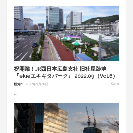
祝開業！JR西日本広島支社 旧社屋跡地
『ekieエキキタパーク』 2022.09（Vol.6）
鯉党α
2022年9月26日
10
...