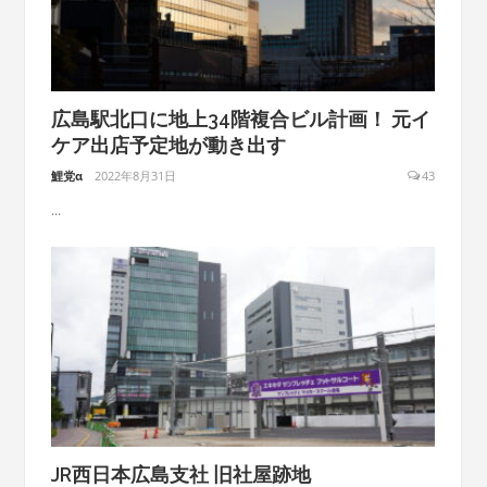
広島駅北口に地上34階複合ビル計画！ 元イ
ケア出店予定地が動き出す
鯉党α
2022年8月31日
43
...
JR西日本広島支社 旧社屋跡地