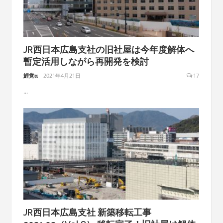
JR西日本広島支社の旧社屋は今年度解体へ
暫定活用しながら再開発を検討
鯉党α
2021年4月21日
17
...
JR西日本広島支社 新築移転工事