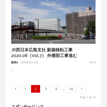
JR西日本広島支社 新築移転工事
2020.08（Vol.7） 外構部工事進む
鯉党α
2020年8月16日
13
...
Page
Page
Page
Page
Page
1
2
3
4
…
14
Page 2 of 14
スポンサーリンク