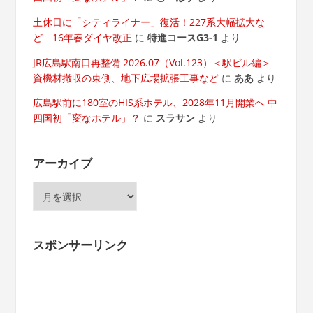
土休日に「シティライナー」復活！227系大幅拡大な
ど 16年春ダイヤ改正
に
特進コースG3-1
より
JR広島駅南口再整備 2026.07（Vol.123）＜駅ビル編＞
資機材撤収の東側、地下広場拡張工事など
に
ああ
より
広島駅前に180室のHIS系ホテル、2028年11月開業へ 中
四国初「変なホテル」？
に
スラサン
より
アーカイブ
ア
ー
カ
イ
スポンサーリンク
ブ