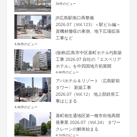
5k件のビュー
JR広島駅南口再整備
2026.07（Vol.123）＜駅ビル編＞
資機材撤収の東側、地下広場拡張
工事など
4.8k件のビュー
(仮称)広島市中区基町ホテルPJ新築
工事 2026.07 自社の『エスペリア
ホテル』を中四国地方初展開
4.4k件のビュー
アパホテル＆リゾート〈広島駅前
タワー〉 新築工事
2026.07（Vol.12） 地上部鉄骨工
事はじまる
4.4k件のビュー
基町相生通地区第一種市街地再開
発事業 2026.07（Vol.24） タワー
クレーンの解体始まる
4.1k件のビュー