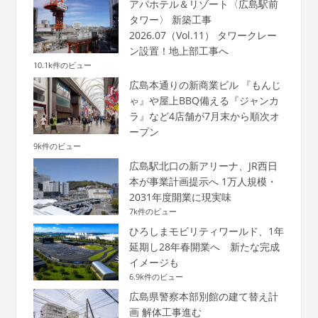
アパホテル＆リゾート〈広島駅前
タワー〉 新築工事
2026.07（Vol.11） タワークレー
ン設置！地上部工事へ
10.1k件のビュー
広島本通りの新商業ビル 『もんじ
ゃ』や屋上BBQ備える『ジャンカ
ラ』など4店舗が7月末から順次オ
ープン
9k件のビュー
広島駅北口の新アリーナ、JR西日
本が事業計画提示へ 1万人規模・
2031年度開業に現実味
7k件のビュー
ひろしまモビリティワールド、1年
延期し28年春開業へ 新たな完成
イメージも
6.9k件のビュー
広島県警察本部別館の建て替え計
画 解体工事進む