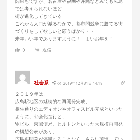
関東もですが、名古屋や福岡や沖縄などみても広島
では考えられないほど
街が進化してきている
これから人口が減るなかで、都市間競争に勝てる街
づくりをして欲しいと願うばかり・・
来年いい年でありますように！ よいお年を！
返信
0
社会系
2019年12月31日 14:19
２０１９年は、
広島駅地区の継続的な再開発完成、
相生通りのエディオンやオフィスビル完成といった
ように、都会化進行と、
駅ビル、東郵便局、ヒルトンといった大規模再開発
の構想公表があり、
広島再開発が停滞することなく、さらに前進してい