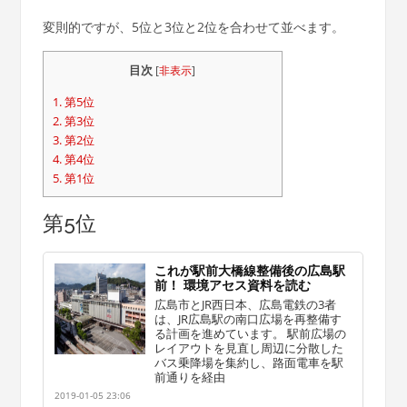
変則的ですが、5位と3位と2位を合わせて並べます。
目次
[
非表示
]
1.
第5位
2.
第3位
3.
第2位
4.
第4位
5.
第1位
第5位
これが駅前大橋線整備後の広島駅
前！ 環境アセス資料を読む
広島市とJR西日本、広島電鉄の3者
は、JR広島駅の南口広場を再整備す
る計画を進めています。 駅前広場の
レイアウトを見直し周辺に分散した
バス乗降場を集約し、路面電車を駅
前通りを経由
2019-01-05 23:06