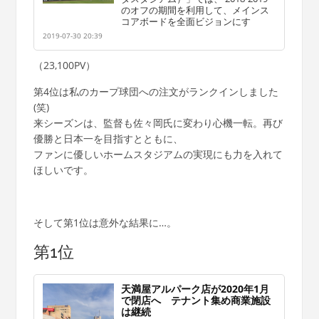
のオフの期間を利用して、メインス
コアボードを全面ビジョンにす
2019-07-30 20:39
（23,100PV）
第4位は私のカープ球団への注文がランクインしました
(笑)
来シーズンは、監督も佐々岡氏に変わり心機一転。再び
優勝と日本一を目指すとともに、
ファンに優しいホームスタジアムの実現にも力を入れて
ほしいです。
そして第1位は意外な結果に…。
第1位
天満屋アルパーク店が2020年1月
で閉店へ テナント集め商業施設
は継続