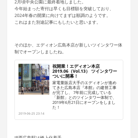
2月頃中央公園に最終着地しました。
今年始まった寄付は早くも目標額を突破しており、
2024年春の開業に向けてまずは順調のようです。
これはまた別途記事にもしたいと思います。
そのほか、エディオン広島本店が新しいツインタワー体
制でオープンしましたね。
祝開業！エディオン本店
2019.06（Vol.13） ツインタワー
ついに開幕！
家電量販店大手のエディオンが進め
てきた広島本店『本館』の建替工事
が完了し、 7年前に完成している
「新館」とのツインタワー体制で、
2019年6月21日にオープンをしまし
た！
2019-06-25 23:14
JR西広島駅は橋上化着手