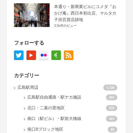
本通り・新商業ビルにコメダ『お
かげ庵』西日本初出店、マルタカ
子供百貨店跡地
3.5k件のビュー
フォローする
カテゴリー
広島駅周辺
1,128
広島駅自由通路・駅ナカ施設
201
北口・二葉の里地区
275
南口（駅ビル）・駅前大橋線
341
南口Bブロック地区
85