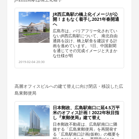
JR西広島駅の橋上化イメージが公
開！まもなく着手し2021年春開通
へ
広島市は、バリアフリー化されてい
ないJR西広島駅について、 南北自由
通路を設け、橋上駅舎を建設する計
画を進めています。 1日、中国新聞
を通じてその完成イメージと大まか
な仕様が明
2019-02-04 20:30
高層オフィスビルへの建て替えに向け閉店・移設した広
島東郵便局
日本郵政、広島駅南口に延4.5万平
米のオフィス計画！2022年秋目指
し『東郵便局』建て替え
日本郵政不動産は、広島駅南口に隣
接する「広島東郵便局」を再開発す
る「広島駅南口計画(仮称)」の概要を
明らかにしました。 再開発ビルは、