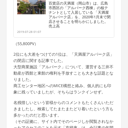
百貨店の天満屋（岡山市）は、広島
市西区の「アルパーク西棟」の核テ
ナントとして入居している 「天満屋
アルパーク店」を、2020年1月末で閉
店させることを明らかにしました。
売上高
2019-07-28 01:07
（55,800PV）
2位にも大差をつけての1位は、「天満屋アルパーク店」
の閉店に関する記事でした。
大型商業施設「アルパーク」について、運営する三井不
動産が西館と東館の権利を手放すことも大きな話題とな
りました。
商工センター地区へのMICE構想と絡み、個人的にも印
象に残っていましたが、そちらはランクインせず。
名残惜しいという皆様からのコメントもたくさんいただ
きましたし、検索してたまたまたどり着いたという方も
多かったのだと思います。
（その証拠に、サイト内でそのページしか閲覧されなか
ったアクセスのことを示す「直帰率」は、全記事の年間