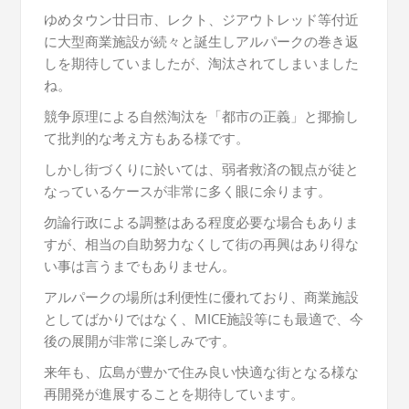
ゆめタウン廿日市、レクト、ジアウトレッド等付近
に大型商業施設が続々と誕生しアルパークの巻き返
しを期待していましたが、淘汰されてしまいました
ね。
競争原理による自然淘汰を「都市の正義」と揶揄し
て批判的な考え方もある様です。
しかし街づくりに於いては、弱者救済の観点が徒と
なっているケースが非常に多く眼に余ります。
勿論行政による調整はある程度必要な場合もありま
すが、相当の自助努力なくして街の再興はあり得な
い事は言うまでもありません。
アルパークの場所は利便性に優れており、商業施設
としてばかりではなく、MICE施設等にも最適で、今
後の展開が非常に楽しみです。
来年も、広島が豊かで住み良い快適な街となる様な
再開発が進展することを期待しています。