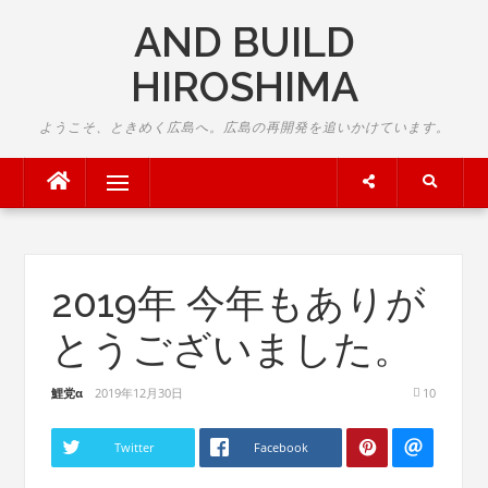
Skip
AND BUILD
to
content
HIROSHIMA
ようこそ、ときめく広島へ。広島の再開発を追いかけています。
Menu
2019年 今年もありが
とうございました。
鯉党α
2019年12月30日
10
Twitter
Facebook